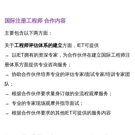
国际注册工程师 合作内容
主要包含以下两方面：
关于
工程师评估体系的建立
方面，IET可提供
→ 以IET拥有的资深专家，为合作伙伴在建立国际工程师注
册体系方面提供专业咨询服务；
→ 协助合作伙伴培养专业的评估专家/面试专家/培训专家团
队；
→ 根据合作伙伴要求量身订做的全流程观摩服务；
→ 专业的专家现场观摩并指导面试；
→ 根据合作伙伴要求的其他IET可提供的服务内容