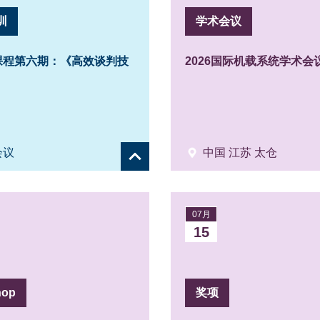
训
学术会议
训课程第六期：《高效谈判技
2026国际机载系统学术会
会议
中国 江苏 太仓
Show
details
07月
15
hop
奖项