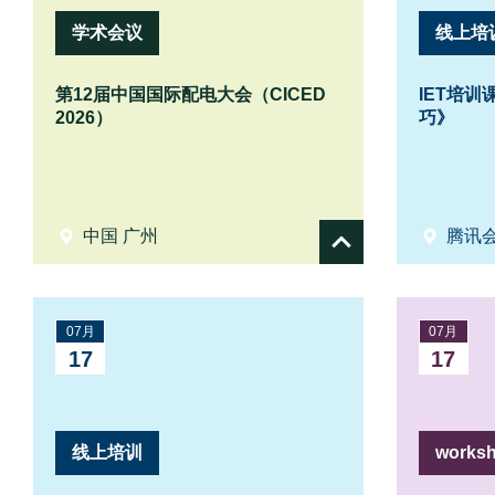
学术会议
线上培
第12届中国国际配电大会（CICED
IET培
2026）
巧》
中国 广州
腾讯
Show
details
07月
07月
17
17
线上培训
works