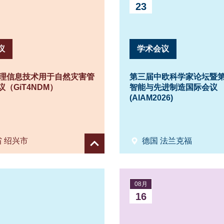
23
议
学术会议
地理信息技术用于自然灾害管
第三届中欧科学家论坛暨
（GiT4NDM）
智能与先进制造国际会议
(AIAM2026)
 绍兴市
德国 法兰克福
Show
details
08月
16